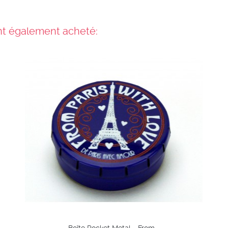
ont également acheté:
Aperçu
rapide
Chariot
Liste de
souhaits
Boîte Pocket Metal - From...