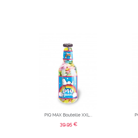
Aper
rapi
Chari
Liste
souha
PIQ MAX Bouteille XXL...
P
39,95 €