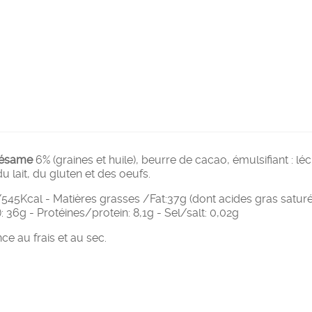
ésame
6% (graines et huile), beurre de cacao, émulsifiant : lé
 lait, du gluten et des oeufs.
5Kcal - Matières grasses /Fat:37g (dont acides gras saturés/
36g - Protéines/protein: 8,1g - Sel/salt: 0,02g
e au frais et au sec.