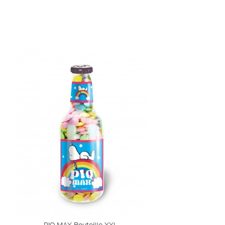
Aperçu
Aperç
rapide
rapid
Chariot
Chari
Liste de
Liste 
souhaits
souhai
PIQ MAX Bouteille XXL...