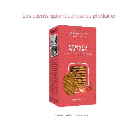
Les clients qui ont acheté ce produit 
Verduijn's - Biscuits...