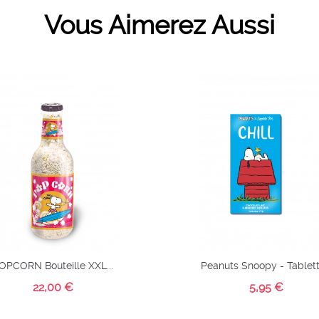
Vous Aimerez Aussi
çu
Aperçu
de
rapide
ot
Chariot
 de
Liste de
its
souhaits
OPCORN Bouteille XXL...
Peanuts Snoopy - Tablette
22,00 €
5,95 €