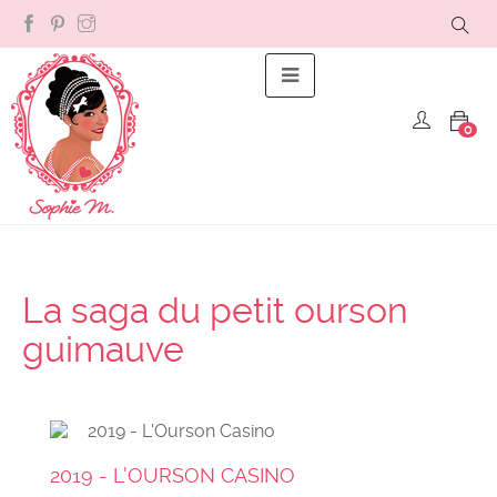
Basculer la navigation
☰
0
La saga du petit ourson
guimauve
2019 - L'OURSON CASINO