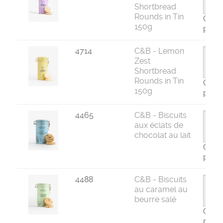
Shortbread
Rounds in Tin
Com
150g
par 6
4714
C&B - Lemon
Zest
Shortbread
Rounds in Tin
Com
150g
par 6
4465
C&B - Biscuits
aux éclats de
chocolat au lait
Com
par 6
4488
C&B - Biscuits
au caramel au
beurre salé
Com
par 6