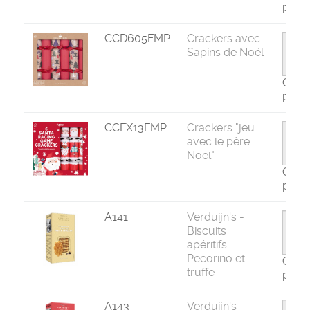
par 6
CCD605FMP
Crackers avec
Sapins de Noël
Com
par 6
CCFX13FMP
Crackers "jeu
avec le père
Noël"
Com
par 6
A141
Verduijn's -
Biscuits
apéritifs
Pecorino et
Com
truffe
par 1
A143
Verduijn's -