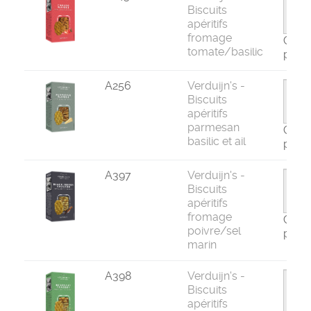
Biscuits
apéritifs
fromage
Com
tomate/basilic
par 1
A256
Verduijn's -
Biscuits
apéritifs
parmesan
Com
basilic et ail
par 1
A397
Verduijn's -
Biscuits
apéritifs
fromage
Com
poivre/sel
par 1
marin
A398
Verduijn's -
Biscuits
apéritifs