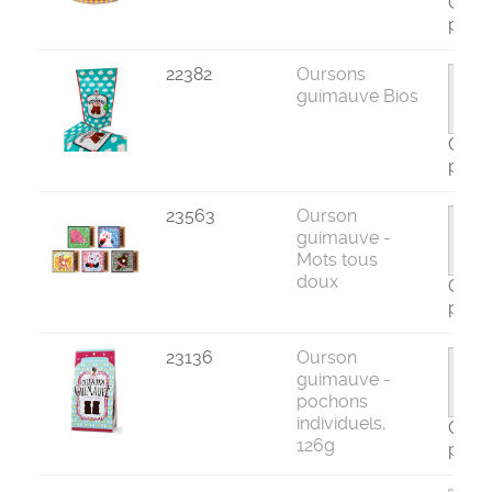
Com
par 6
22382
Oursons
guimauve Bios
Com
par 1
23563
Ourson
guimauve -
Mots tous
doux
Com
par 1
23136
Ourson
guimauve -
pochons
individuels,
Com
126g
par 1