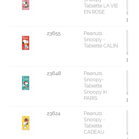
Tablette LA VIE
EN ROSE
Com
par 1
23655
Peanuts
Snoopy -
Tablette CALIN
Com
par 1
23648
Peanuts
Snoopy-
Tablette
Snoopy in
Com
PARIS
par 1
23624
Peanuts
Snoopy -
Tablette
CADEAU
Com