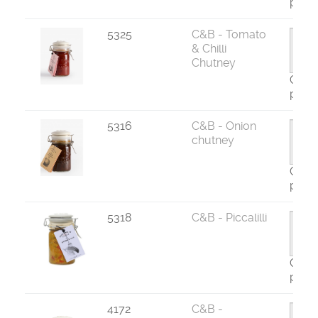
par 6
5325
C&B - Tomato
& Chilli
Chutney
Com
par 6
5316
C&B - Onion
chutney
Com
par 6
5318
C&B - Piccalilli
Com
par 6
4172
C&B -