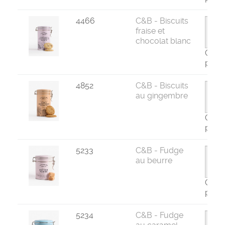
4466
C&B - Biscuits
fraise et
chocolat blanc
Com
par 6
4852
C&B - Biscuits
au gingembre
Com
par 6
5233
C&B - Fudge
au beurre
Com
par 6
5234
C&B - Fudge