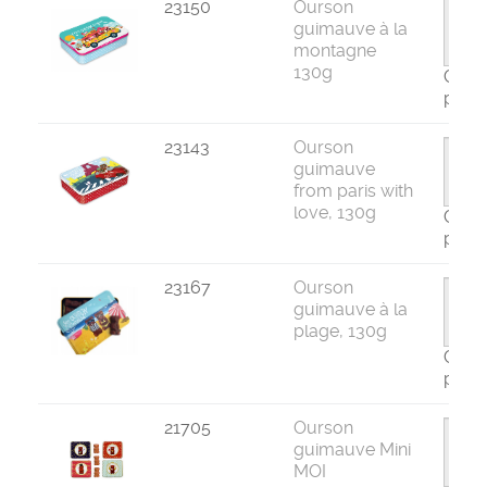
23150
Ourson
guimauve à la
montagne
130g
Com
par 1
23143
Ourson
guimauve
from paris with
love, 130g
Com
par 1
23167
Ourson
guimauve à la
plage, 130g
Com
par 1
21705
Ourson
guimauve Mini
MOI