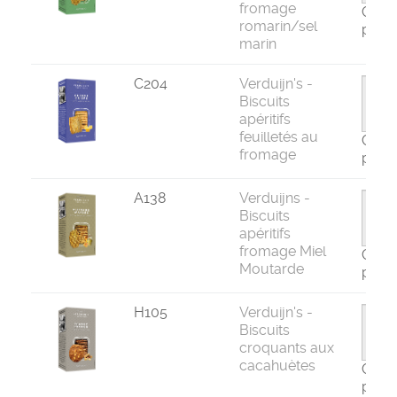
fromage
Com
romarin/sel
par 1
marin
C204
Verduijn's -
Biscuits
apéritifs
feuilletés au
Com
fromage
par 1
A138
Verduijns -
Biscuits
apéritifs
fromage Miel
Com
Moutarde
par 1
H105
Verduijn's -
Biscuits
croquants aux
cacahuètes
Com
par 1