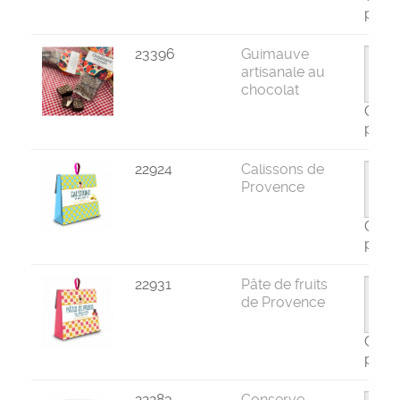
par 1
23396
Guimauve
artisanale au
chocolat
Com
par 1
22924
Calissons de
Provence
Com
par 1
22931
Pâte de fruits
de Provence
Com
par 1
22283
Conserve