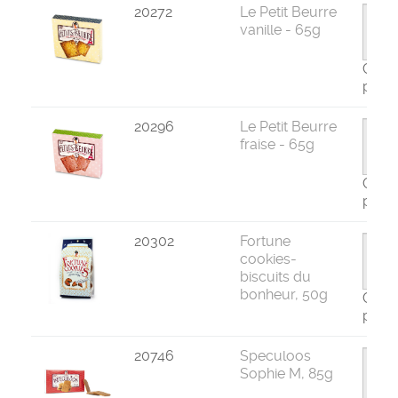
20272
Le Petit Beurre
vanille - 65g
Com
par 8
20296
Le Petit Beurre
fraise - 65g
Com
par 8
20302
Fortune
cookies-
biscuits du
bonheur, 50g
Com
par 1
20746
Speculoos
Sophie M, 85g