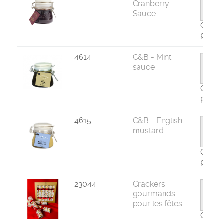
Cranberry
Sauce
Com
par 6
4614
C&B - Mint
sauce
Com
par 6
4615
C&B - English
mustard
Com
par 6
23044
Crackers
gourmands
pour les fêtes
Com