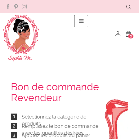
Basculer la navigation
☰
0
Bon de commande
Revendeur
Sélectionnez la catégorie de
produits
Remplissez le bon de commande
avec les quantités désirées
Ajoutez les produits au panier