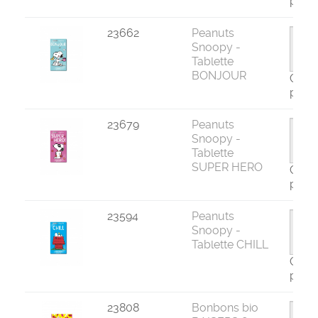
par 1
23662
Peanuts
Snoopy -
Tablette
BONJOUR
Com
par 1
23679
Peanuts
Snoopy -
Tablette
SUPER HERO
Com
par 1
23594
Peanuts
Snoopy -
Tablette CHILL
Com
par 1
23808
Bonbons bio