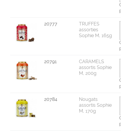
Com
par 1
20777
TRUFFES
assorties
Sophie M, 165g
Com
par 1
20791
CARAMELS
assortis Sophie
M, 200g
Com
par 1
20784
Nougats
assortis Sophie
M, 170g
Com
par 1