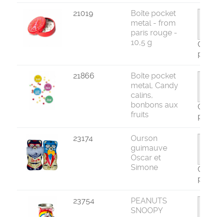
21019
Boîte pocket
metal - from
paris rouge -
10,5 g
Com
par 2
21866
Boîte pocket
metal, Candy
calins,
bonbons aux
Com
fruits
par 2
23174
Ourson
guimauve
Oscar et
Simone
Com
par 1
23754
PEANUTS
SNOOPY