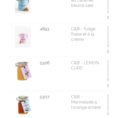
au caramel
beurre salé
Com
par 6
4893
C&B - fudge
fraise et à la
crème
Com
par 6
5306
C&B - LEMON
CURD
Com
par 6
5307
C&B -
Marmelade à
l'orange amère
Com