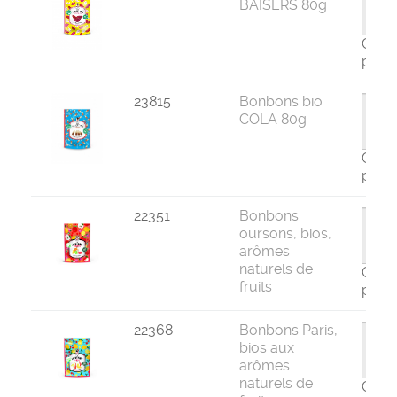
BAISERS 80g
Com
par 1
23815
Bonbons bio
COLA 80g
Com
par 1
22351
Bonbons
oursons, bios,
arômes
naturels de
Com
fruits
par 1
22368
Bonbons Paris,
bios aux
arômes
naturels de
Com