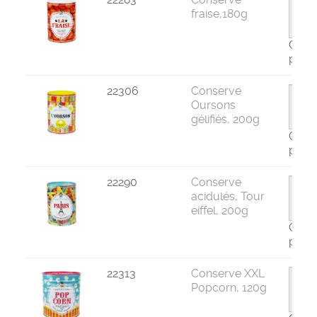
fraise,180g
Com
par 8
22306
Conserve
Oursons
gélifiés, 200g
Com
par 8
22290
Conserve
acidulés, Tour
eiffel, 200g
Com
par 8
22313
Conserve XXL
Popcorn, 120g