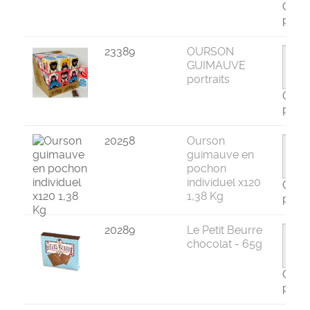
Com
par 2
23389
OURSON
GUIMAUVE
portraits
Com
par 2
20258
Ourson
guimauve en
pochon
individuel x120
Com
1,38 Kg
par 1
20289
Le Petit Beurre
chocolat - 65g
Com
par 8