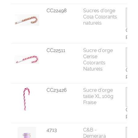
CC22498
Sucres d'orge
Cola Colorants
naturels
Com
par 2
CC22511
Sucre d'orge
Cerise
Colorants
Naturels
Com
par 2
CC23426
Sucre d'orge
taille XL 100g
Fraise
Com
par 2
4713
C&B -
Demerara