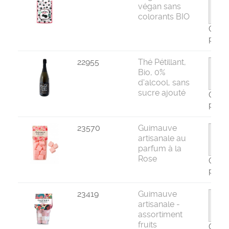
végan sans
colorants BIO
Com
par 1
22955
Thé Pétillant,
Bio, 0%
d'alcool, sans
sucre ajouté
Com
par 6
23570
Guimauve
artisanale au
parfum à la
Rose
Com
par 1
23419
Guimauve
artisanale -
assortiment
fruits
Com