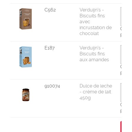
C562
Verduijn's -
Biscuits fins
avec
incrustation de
Com
chocolat
par 1
E187
Verduijn's -
Biscuits fins
aux amandes
Com
par 1
910074
Dulce de leche
- crème de lait
450g
Com
par 1