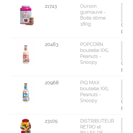
21743
Ourson
guimauve -
Boite dôme
180g
Com
par 1
20463
POPCORN
bouteille XXL
Peanuts -
Snoopy
Com
par 6
20968
PIQ MAX
bouteille XXL
Peanuts -
Snoopy
Com
par 6
23105
DISTRIBUTEUR
RETRO et
BILLES DE