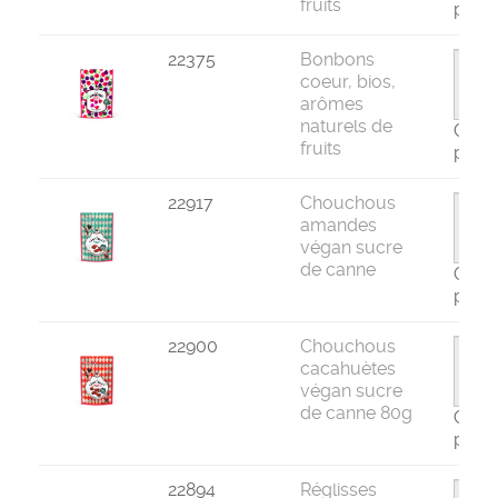
fruits
par 1
22375
Bonbons
coeur, bios,
arômes
naturels de
Com
fruits
par 1
22917
Chouchous
amandes
végan sucre
de canne
Com
par 1
22900
Chouchous
cacahuètes
végan sucre
de canne 80g
Com
par 1
22894
Réglisses