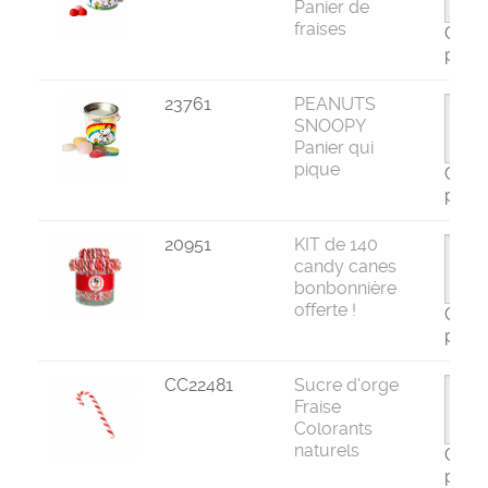
Panier de
fraises
Com
par 8
23761
PEANUTS
SNOOPY
Panier qui
pique
Com
par 8
20951
KIT de 140
candy canes
bonbonnière
offerte !
Com
par 0
CC22481
Sucre d'orge
Fraise
Colorants
naturels
Com
par 2