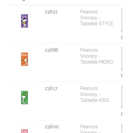
23631
Peanuts
Snoopy -
Tablette STYLE
Com
par 1
23686
Peanuts
Snoopy -
Tablette MERCI
Com
par 1
23617
Peanuts
Snoopy -
Tablette KISS
Com
par 1
23600
Peanuts
Snoopy -