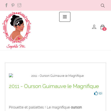
Basculer la navigation
☰
0
2011 - Ourson Guimauve le Magnifique
(
0
)
Pirouette et paillettes ! Le magnifique
ourson